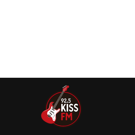
Eddie Vedder dá recado político ao cantar
clássico do Pink Floyd em show do Pearl Jam
O Pearl Jam sempre foi uma banda afeita a covers, e em
praticamente todos os shows faz homenagens aos seus
ídolos do Rock, incluindo músicas de Neil Young, os
Beatles e o Pink Floyd.