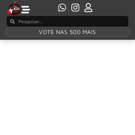
VOTE NAS 500 MAIS
Tag:
Eddie
Vedder
Eddie Vedder rouba a cena ao som de “Alive”
durante jogo da Copa do Mundo
O vocalista do Pearl Jam, Eddie Vedder, protagonizou um