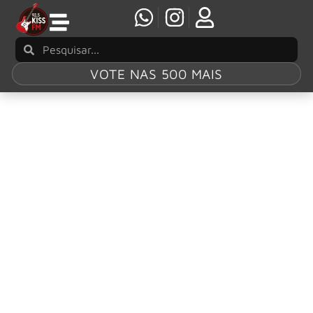
VOTE NAS 500 MAIS
Tag:
Eddie Trunk
Eddie Trunk e Walcir Chalas serão hosts da
nona edição do Monsters of Rock, em São
Paulo
O Monsters of Rock confirma dois nomes de peso para