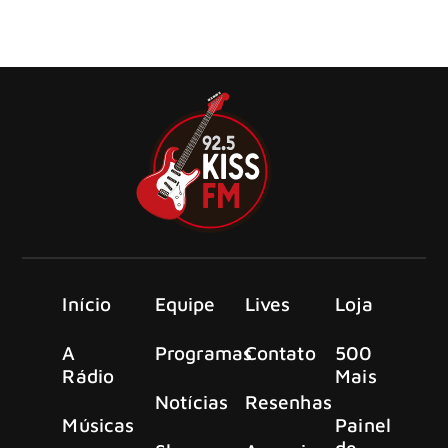
comandar a sua nona edição: o renomado jornalista e
apresentador norte-americano Eddie Trunk e o brasileiro
Walcir Chalas
Início
Equipe
Lives
Loja
A
Programas
Contato
500
Rádio
Mais
Notícias
Resenhas
Músicas
Painel
de