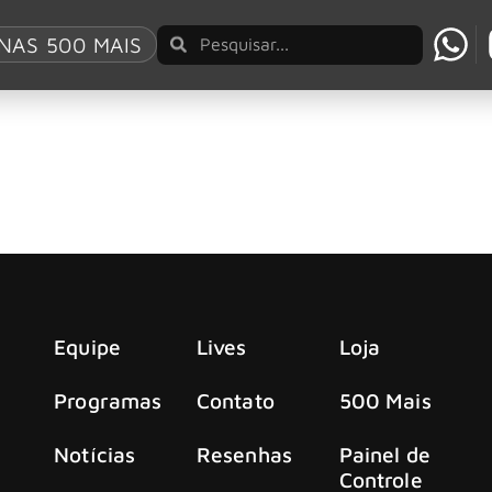
ymphonies
NAS 500 MAIS
ro CD/DVD ao vivo
o Reino Unido/Europa (incluindo uma noite esgotada no Wem
Equipe
Lives
Loja
Programas
Contato
500 Mais
Notícias
Resenhas
Painel de
Controle