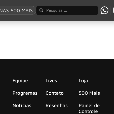
NAS 500 MAIS
s, “é o momento de nos abrirmos para novos cami
ou uma pausa nas atividades em fevereiro de 2025, quando f
Equipe
Lives
Loja
Programas
Contato
500 Mais
Notícias
Resenhas
Painel de
Controle