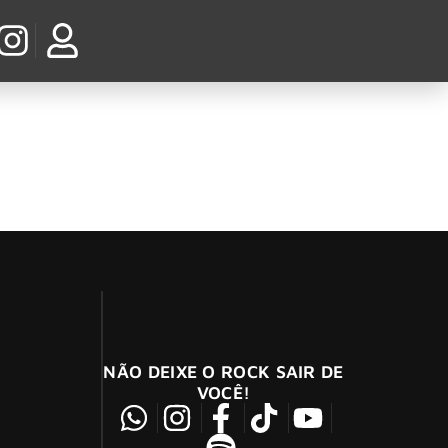
nhos e projetos”
ará seu último show em Feira de Santana,
NÃO DEIXE O ROCK SAIR DE
VOCÊ!