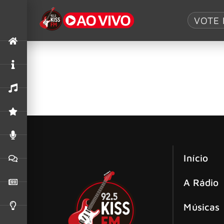
Tag:
DR Sin
VOTE 
Dr. Sin fará uma pausa nas atividade
Através do Instagram, a banda Dr. Sin, anunci
Bahia, antes do hiato.
Início
A Rádio
Músicas