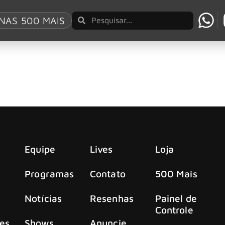
NAS 500 MAIS
DNA por US$ 450 para fãs clonarem
ma coleção extremamente limitada de latas contendo seu pr
Equipe
Lives
Loja
Programas
Contato
500 Mais
Notícias
Resenhas
Painel de
Controle
es
Shows
Anuncie