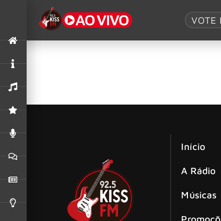
Tag:
DNA
VOTE 
Ozzy Osbourne vende latas com seu 
Ozzy Osbourne surpreendeu os fãs ao lançar u
Início
A Rádio
Músicas
Promoçõ