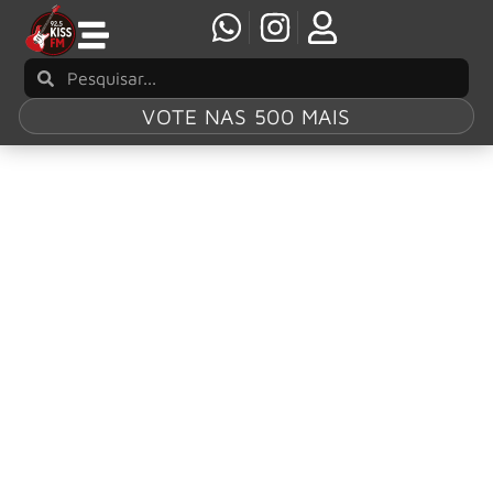
VOTE NAS 500 MAIS
Tag:
Dirty Honey
DIRTY HONEY rejeita rótulos e prepara novo
álbum antes de turnê no Brasil
Nesta semana, a banda californiana Dirty Honey abriu o
jogo sobre os seus próximos passos na indústria musical.