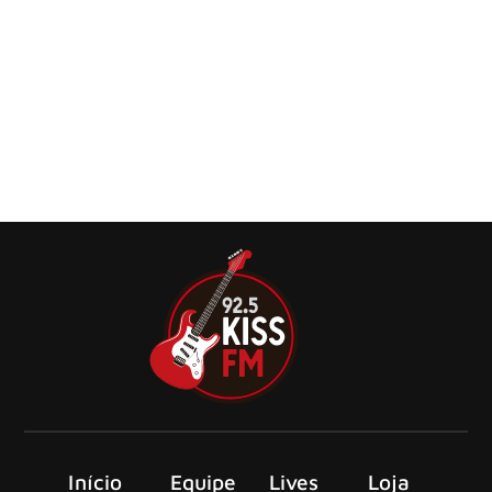
Dirty Honey divulga cover de “Rock Steady”,
do Bad Company
Dirty Honey lançou sua versão do clássico
do Bad Company, “Rock Steady”, do próximo álbum
tributo, ‘Can’t Get Enough: A Tribute to Bad Company’
Início
Equipe
Lives
Loja