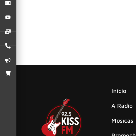
O Detonautas apresenta “Vampira”, seu novo sin
de experimentos da banda.
Detonautas une música e cinema em “P
Inspirada em Rita Lee, a faixa une o clima tr
Início
A Rádio
Músicas
Promoçõ