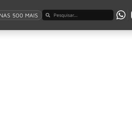
as
NAS 500 MAIS
 cinematográfico em “Rádio Love Nacional”
a virada artística, equilibrando maturidade e ousadia, além
ncia o lançamento de “Rádio Love Nacional”, seu nono álbum
o. Lançado via […]
 cinematográfico em “Rádio Love Nacional”
 virada artística, equilibrando maturidade e ousadia, além 
icipação de Milton Cunha