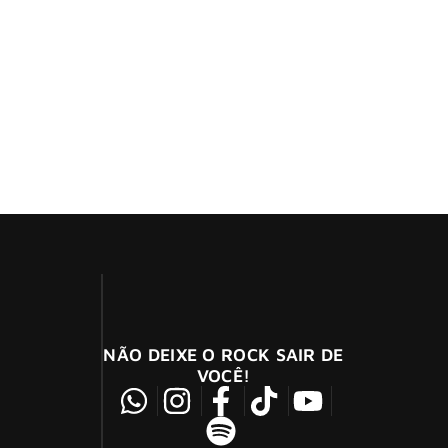
 e inaugura mais um capítulo da fase musical
 em dois anos
de o lançamento de um novo álbum
NÃO DEIXE O ROCK SAIR DE
VOCÊ!