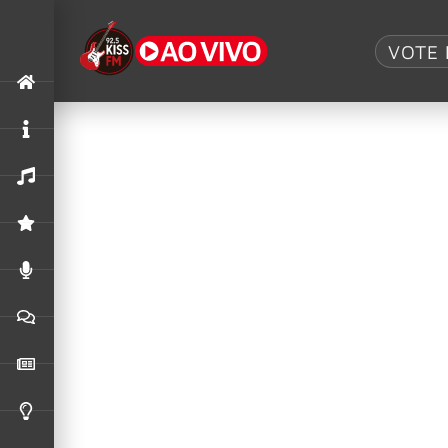
Tag:
Detonaut
VOTE 
Detonautas mergulha em um universo
O nono álbum de estúdio da banda consolida um
30 anos de existência, a banda Detonautas anu
plataformas digitais no próximo dia 13 de març
Detonautas mergulha em um universo
O nono álbum de estúdio da banda consolida uma
Detonautas lança “Vampira” com part