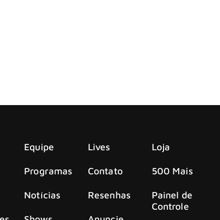
gle, que chega às plataformas digitais no dia 6 de fevereiro
otinho de Veneno”, seu primeiro single inédito
opical brasileiro a ao universo pop cinematográfico e antece
Equipe
Lives
Loja
Programas
Contato
500 Mais
Notícias
Resenhas
Painel de
Controle
es
Shows
Anuncie