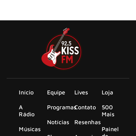
O lendário guitarrista do Led Zeppelin, Jimmy Page, está
sendo processado novamente pelo compositor americano
Jake Holmes
Início
Equipe
Lives
Loja
A
Programas
Contato
500
Rádio
Mais
Notícias
Resenhas
Músicas
Painel
de