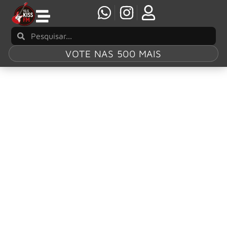
VOTE NAS 500 MAIS
Tag:
Dazed and
Confused
Jimmy Page volta a ser processado por
“Dazed and Confused”
A batalha judicial por “Dazed and Confused” está de volta.