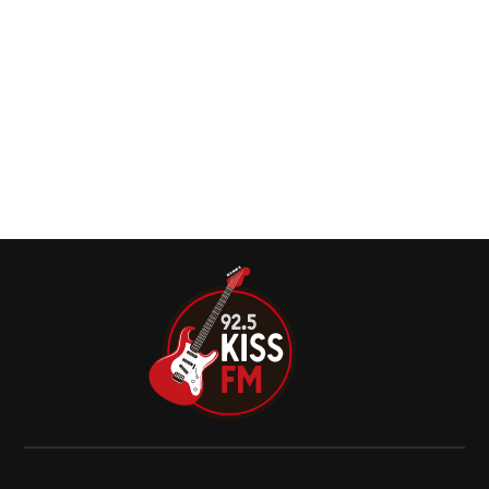
as atrações principais do show beneficente
FireAid
Reunindo alguns dos maiores nomes da música e do
entretenimento, tanto o Intuit Dome quanto o Kia Forum
sediarão o FireAid