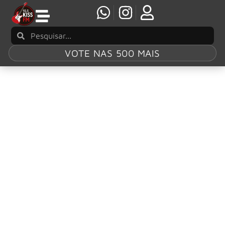
VOTE NAS 500 MAIS
Tag:
Dave
Matthews
Dave Matthews e John Mayer, Green Day, Red
Hot Chili Peppers, Rod Stewart, Sting, Stephen
Stills, Stevie Nicks, Tate McRae e mais serão