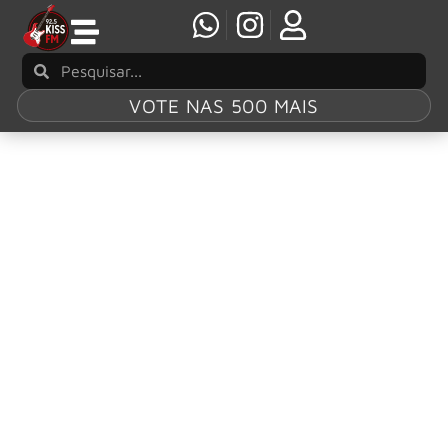
VOTE NAS 500 MAIS
Tag:
“Dark
Asylum World
Tour”
KAMELOT: turnês como atração principal na
América do Norte e Europa em 2026