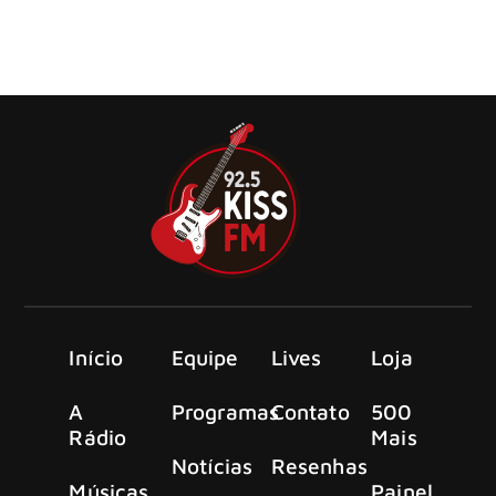
A banda mais inovadora e prestigiada do metal sinfônico
progressivo moderno, o imparável Kamelot
Início
Equipe
Lives
Loja
A
Programas
Contato
500
Rádio
Mais
Notícias
Resenhas
Músicas
Painel