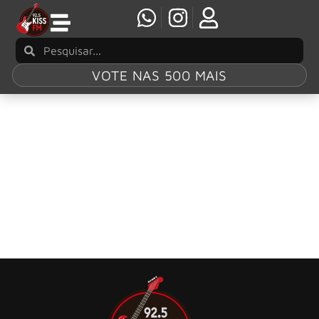
VOTE NAS 500 MAIS
Tag:
curiosidades
Brian May e sua paixão por Star Wars
Anita Dobson, esposa do guitarrista, revelou a curiosidade
e diz que ele é “acumulador”