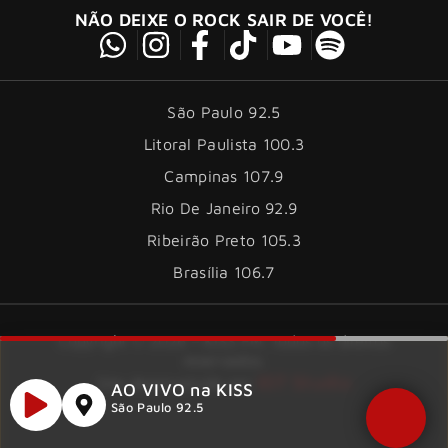
NÃO DEIXE O ROCK SAIR DE VOCÊ!
São Paulo 92.5
Litoral Paulista 100.3
Campinas 107.9
Rio De Janeiro 92.9
Ribeirão Preto 105.3
Brasília 106.7
Copyright © 2026 – KISS FM. Todos os direitos
reservados.
ID7 Studio
Site desenvolvido por
AO VIVO na KISS
São Paulo 92.5