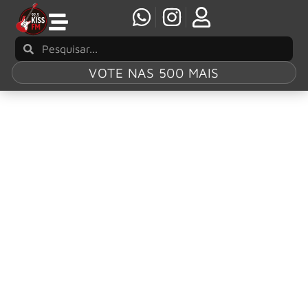
VOTE NAS 500 MAIS
Tag:
“Crossing
The Rubicon”
Sabaton: confira vídeo do single ‘Crossing the
Rubicon’
O Sabaton lançou seu mais recente videoclipe para