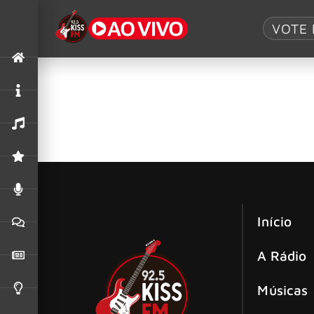
Tag:
Crew Nati
VOTE 
Live Nation e Crew Nation concede $1 
A Crew Nation está comprometendo US$1 milhão
afetados pelos recentes incêndios em Los Ange
Início
A Rádio
Músicas