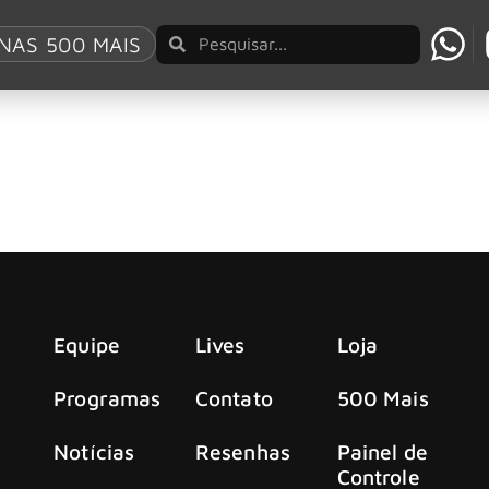
on
NAS 500 MAIS
milhão de dólares para ajudar afetados por incên
 para ajudar músicos, equipes que trabalham em shows ao v
les.
Equipe
Lives
Loja
Programas
Contato
500 Mais
Notícias
Resenhas
Painel de
Controle