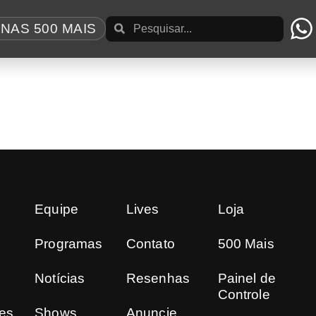
ejects
NAS 500 MAIS
ls, vem ao Brasil em 2025
 ao Brasil em abril de 2025 com sua nova formação
Equipe
Lives
Loja
Programas
Contato
500 Mais
Notícias
Resenhas
Painel de
Controle
es
Shows
Anuncie