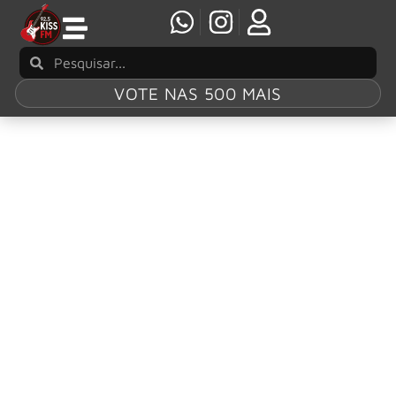
VOTE NAS 500 MAIS
Tag:
Clown
Crahan
Slipknot se apresenta para 90 mil fãs no Rock
Am Ring sem Clown Crahan
O Slipknot fez um show poderoso para 90 mil fãs no