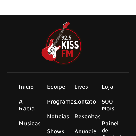
festival Rock Am Ring, na Alemanha, no último dia 7 de
junho
Início
Equipe
Lives
Loja
A
Programas
Contato
500
Rádio
Mais
Notícias
Resenhas
Músicas
Painel
de
Shows
Anuncie