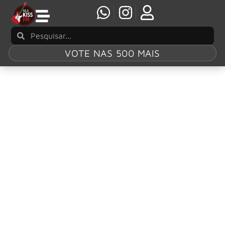
VOTE NAS 500 MAIS
Tag:
“Clint
Eastwood”
Gorillaz fazem estreia no Saturday Night Live
com “Clint Eastwood” e “The Moon Cave”
Banda de Damon Albarn apresenta clássico de 2001 e