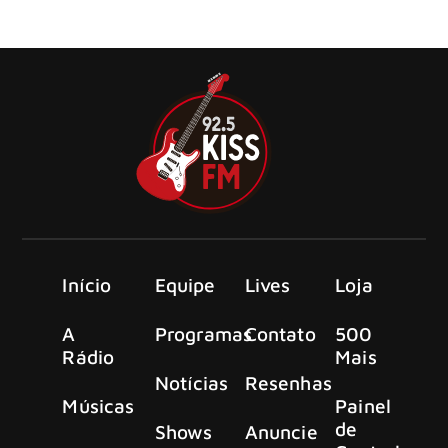
faixa do novo álbum The Mountain em participação
inédita no programa
Início
Equipe
Lives
Loja
A
Programas
Contato
500
Rádio
Mais
Notícias
Resenhas
Músicas
Painel
de
Shows
Anuncie