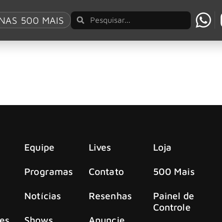
a
NAS 500 MAIS
morre aos 79 anos
irds – e o único músico a tocar em todos os lançamentos da 
Equipe
Lives
Loja
Programas
Contato
500 Mais
Notícias
Resenhas
Painel de
Controle
es
Shows
Anuncie