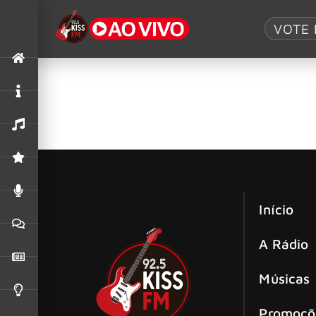
Tag:
Chris Drej
VOTE 
Fundador do Yardbirds, Chris Dreja, 
Chris Dreja, guitarrista fundador do The Yardb
Início
A Rádio
Músicas
Promoçõ