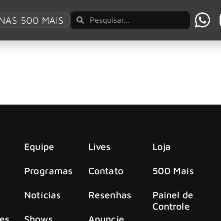
day Sessions
NAS 500 MAIS
ca “Bar Lonely” no CBS Saturday Sessions
ditas, intitulado ‘Human Fear’, Franz Ferdinand foi ao CBS 
Equipe
Lives
Loja
Programas
Contato
500 Mais
Notícias
Resenhas
Painel de
Controle
es
Shows
Anuncie