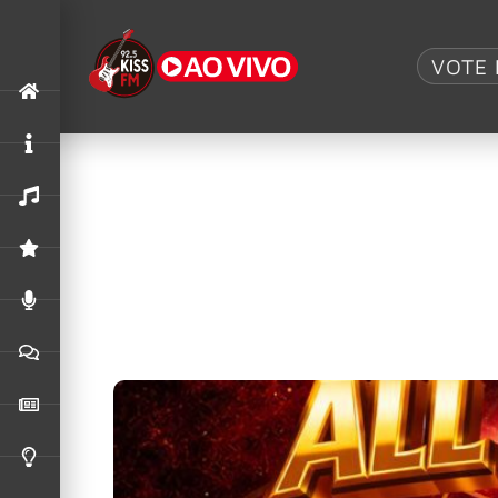
Tag:
Carry On
VOTE 
Chris Cornell: álbum “Carry On” será 
O segundo álbum solo de Chris Cornell, ‘Carry 
All Metal Stars celebra Andre Matos
“Carry On”