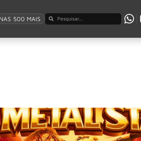
NAS 500 MAIS
lançado em vinil pela primeira vez
On’, será lançado em vinil pela primeira vez desde sua estrei
 em São Paulo em 15 de março de 2026 e esquent