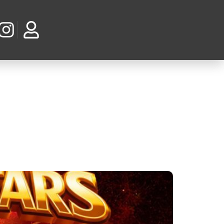
a original em 2007.
a o show com vídeos de “Time” e