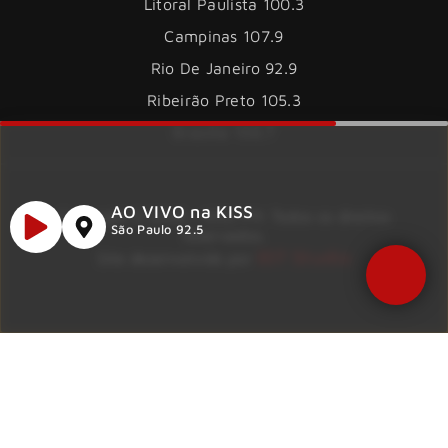
Litoral Paulista 100.3
Campinas 107.9
Rio De Janeiro 92.9
Ribeirão Preto 105.3
Brasília 106.7
AO VIVO na KISS
Copyright © 2026 – KISS FM. Todos os direitos
São Paulo 92.5
reservados.
ID7 Studio
Site desenvolvido por