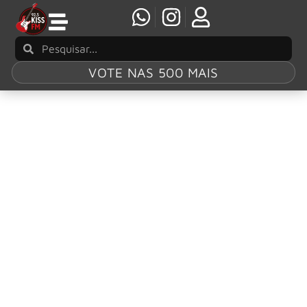
VOTE NAS 500 MAIS
Tag:
Capital Moto
Week 2026
Capital Moto Week: Eagle-Eye Cherry fecha
primeira semana do festival em noite de pop
rock