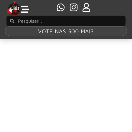
VOTE NAS 500 MAIS
Tag:
Burning
Bridges
Gotthard divulga videoclipe de “Burning
Bridges”
Olhando para trás, para uma carreira de mais de 30 anos,