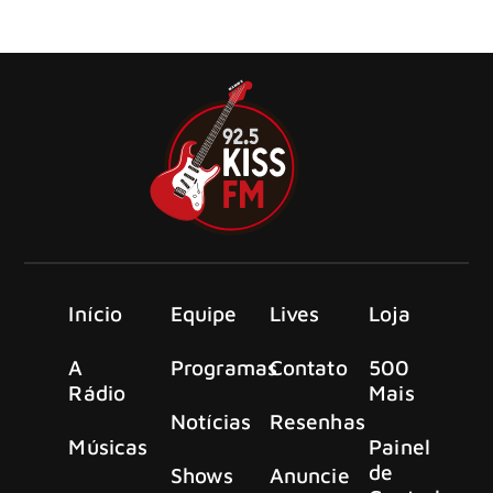
Gotthard ainda permanece relevante: aparições na TV no
“Sing meinen Song
Início
Equipe
Lives
Loja
A
Programas
Contato
500
Rádio
Mais
Notícias
Resenhas
Músicas
Painel
de
Shows
Anuncie