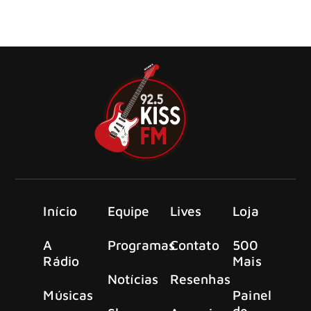
na televisão norte-americana na noite desta quarta-feira
(03) ao se apresentar no programa The Tonight Show
Starring Jimmy Fallon.
Início
Equipe
Lives
Loja
A
Programas
Contato
500
Rádio
Mais
Notícias
Resenhas
Músicas
Painel
de