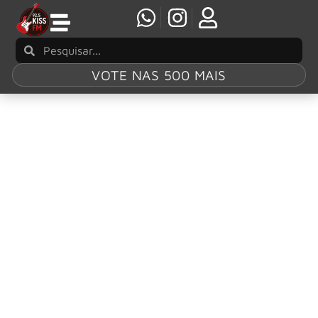
VOTE NAS 500 MAIS
Tag:
“Bug in the
Cake”
Violet Grohl faz estreia na TV com
apresentação de “Bug in the Cake”
A cantora e compositora Violet Grohl realizou sua estreia