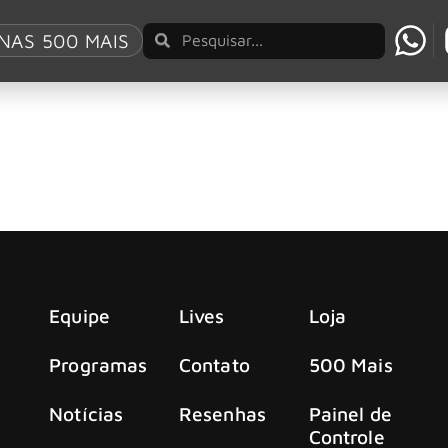
NAS 500 MAIS
alen será lançada em audiobook
em parceria com o seu irmão, Eddie Van Halen, na versão aud
Equipe
Lives
Loja
Programas
Contato
500 Mais
Notícias
Resenhas
Painel de
Controle