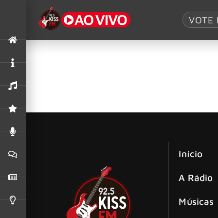
Tag:
Brothers
VOTE 
Última música de Alex e Eddie Van H
Alex Van Halen lançará a última música feita 
lançamento previsto para 22 de outubro.
Início
A Rádio
Músicas