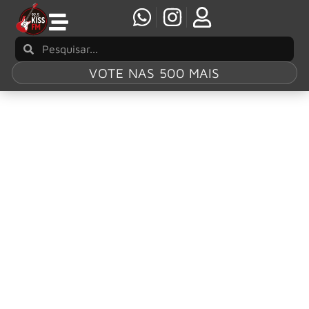
VOTE NAS 500 MAIS
Tag:
“Broken and
Blind”
Black Label Society lança novo single “Broken
and Blind”
O Black Label Society lançou seu mais novo single,