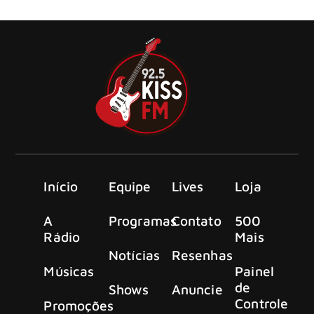
“Broken and Blind”, via MNRK Heavy / Spinefarm Records.
Início
Equipe
Lives
Loja
A
Programas
Contato
500
Rádio
Mais
Notícias
Resenhas
Músicas
Painel
de
Shows
Anuncie
Controle
Promoções