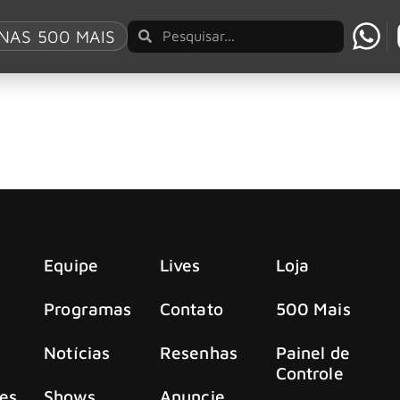
rds 2026
NAS 500 MAIS
mio póstumo no BRIT Awards 2026
m o prêmio póstumo de “Lifetime Achievement”
Equipe
Lives
Loja
Programas
Contato
500 Mais
Notícias
Resenhas
Painel de
Controle
es
Shows
Anuncie