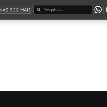
NAS 500 MAIS
II’
s do Grammy, do DREAM THEATER, lançaram em 2024 o boxset 
ado em boxset com seis CDs
capítulo vital na história da banda, o álbum de estreia auto
acrae e Kris Fredriksson para soar do jeito que a banda semp