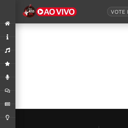
Tag:
boxset
VOTE 
Dream Theater anuncia o boxset ‘Vol. 
Os pioneiros do metal progressivo, vencedore
Álbum de estreia do Queen será lanç
Mais de meio século após seu lançamento e um 
restaurado por Justin Shirley-Smith, Joshua J M
alternativos, demos e […]