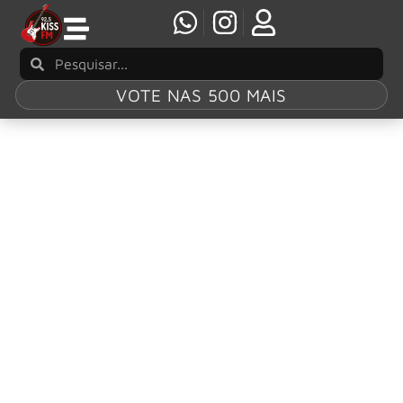
VOTE NAS 500 MAIS
Tag:
Bob Weir
Bob Weir, cofundador do Grateful Dead, morre
aos 78 anos
Bob Weir, guitarrista, vocalista e um dos membros
fundadores do Grateful Dead, morreu aos 78 anos. A
informação foi confirmada na noite de sábado (10 de
janeiro)