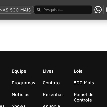
Festival
NAS 500 MAIS
ird Festival em Cardiff, no País de Gales
s de história de um jeito especial: com o primeiro Blackbird 
Equipe
Lives
Loja
Programas
Contato
500 Mais
Notícias
Resenhas
Painel de
Controle
es
Shows
Anuncie