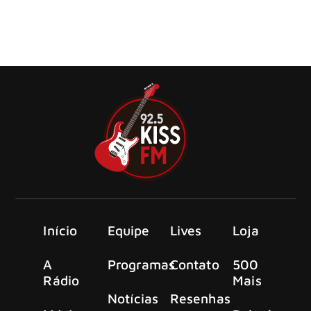
Ozzy Osbourne, Tony Iommi, Geezer Butler e Bill Ward,
membros fundadores do Black Sabbath
Início
Equipe
Lives
Loja
A
Programas
Contato
500
Rádio
Mais
Notícias
Resenhas