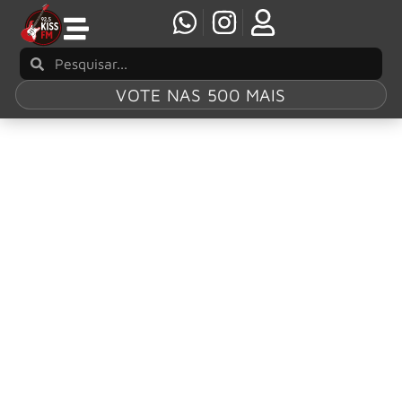
VOTE NAS 500 MAIS
Tag:
Birmingham
Ozzy Osbourne: Birmingham celebra o legado
do cantor no aniversário de sua morte
A cidade de Birmingham, no Reino Unido, transformou-se
no epicentro do heavy metal mundial no último dia 22 de
julho de 2026