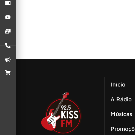
Durante o iHeartRadio Awards, que ocorreu na s
Green Day é banido de rádios de Las 
No dia 20 de setembro, o Green Day esteve nos 
Armstrong
Início
A Rádio
Músicas
Promoçõ