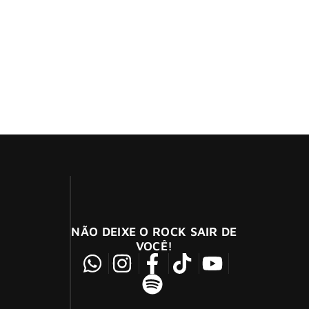
 e Billie Joe Armstrong, do Green Day
mstrong
te a apresentação, o frontman Billie Joe
NÃO DEIXE O ROCK SAIR DE
VOCÊ!