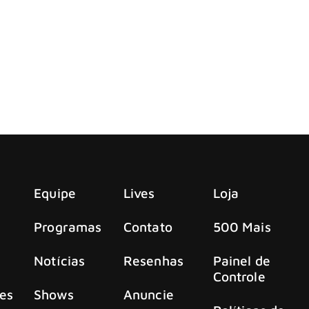
egunda-feira, 17, Emily Armstrong, vocalista do Linkin Park,
Vegas após comentário ofensivo de Billie Joe Ar
palcos do Oracle Park, em San Francisco, Califórnia, e duran
Equipe
Lives
Loja
Programas
Contato
500 Mais
Notícias
Resenhas
Painel de
Controle
es
Shows
Anuncie