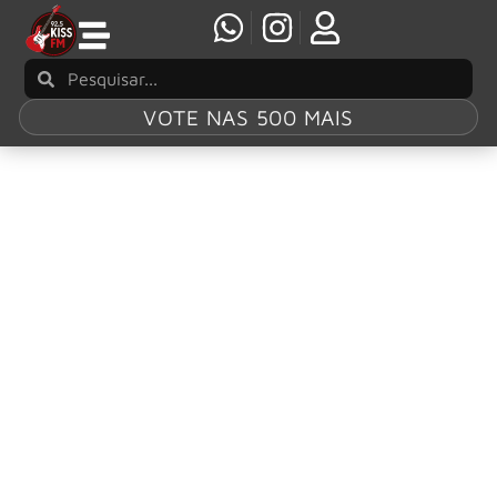
VOTE NAS 500 MAIS
Tag:
Bigger Than
You Think! Tour
‘Bigger Than You Think!’: Simple Plan anuncia
novas datas de turnê mundial em 2026
A turnê “Bigger Than You Think! Tour – The Sequel!”, do