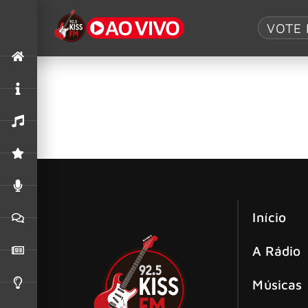
Tag:
Big Finish
VOTE 
Mr. Big conclui turnê de despedida ‘B
O Mr. Big encerrou sua turnê de despedida ‘Bi
banda em um clima de gratidão e reflexão.
Início
A Rádio
Músicas