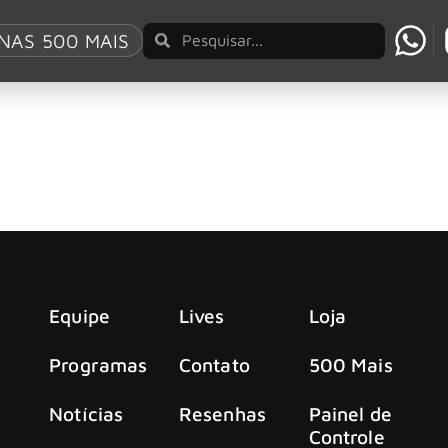
NAS 500 MAIS
ig Finish’ na Romênia
g Finish ‘na última sexta-feira (23) no Way Too Far Rock Fes
Equipe
Lives
Loja
Programas
Contato
500 Mais
Notícias
Resenhas
Painel de
Controle