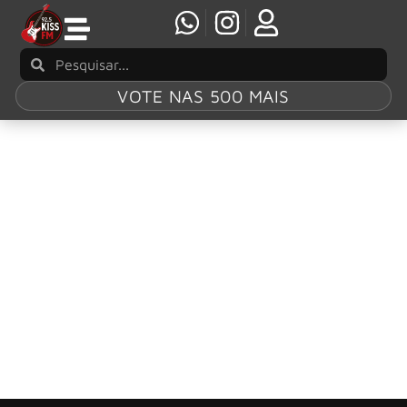
VOTE NAS 500 MAIS
Tag:
Bernie Shaw
Uriah Heep: Bernie Shaw comenta a sensação
de fazer últimos shows ao lado do Uriah Heep
Lendária banda com mais de 50 anos de estrada com
cinco shows no Brasil e datas no Chile, Argentina e
Uruguai