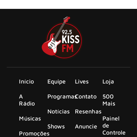
seu segundo disco de estúdio, Back To The Basement.
Início
Equipe
Lives
Loja
A
Programas
Contato
500
Rádio
Mais
Notícias
Resenhas
Músicas
Painel
de
Shows
Anuncie
Controle
Promoções