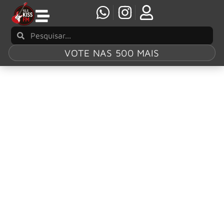
VOTE NAS 500 MAIS
Tag:
Back To The
Basement
Hurricanes mantém energia rock & roll em
novo álbum Back To The Basement
A banda brasileira de rock e blues Hurricanes lança hoje