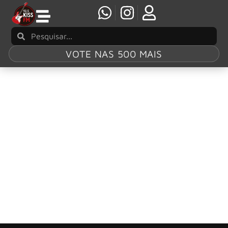
VOTE NAS 500 MAIS
Tag:
Astronaut
Tears For Fears lança a faixa inédita
‘Astronaut’
O Tears For Fears divulgou nesta sexta-feira (04) seu
novo single “Astronaut”, que estará no próximo álbum do
grupo, Songs For A Nervous Planet.