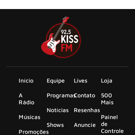
esposa, Patrícia Perissinoto.
Início
Equipe
Lives
Loja
A
Programas
Contato
500
Rádio
Mais
Notícias
Resenhas
Músicas
Painel
de
Shows
Anuncie
Controle
Promoções