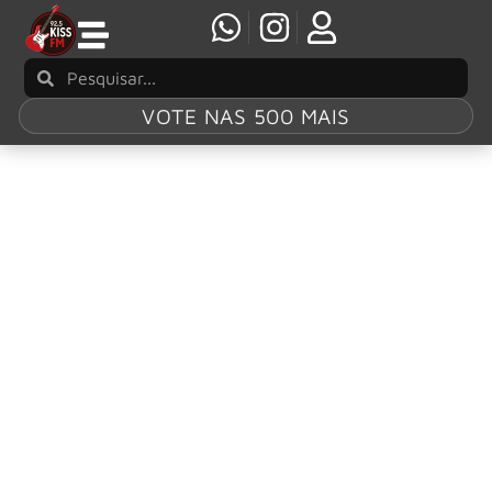
VOTE NAS 500 MAIS
Tag:
Andreas
Kisser
BRUCE DICKINSON: Gravações do novo álbum
reúnem vocalista e Sepultura em estúdio do
Foo Fighters