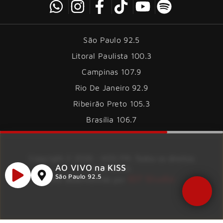
São Paulo 92.5
Litoral Paulista 100.3
Campinas 107.9
Rio De Janeiro 92.9
Ribeirão Preto 105.3
Brasília 106.7
Copyright © 2026 – KISS FM. Todos os direitos
AO VIVO na KISS
reservados.
ID7 Studio
São Paulo 92.5
Site desenvolvido por