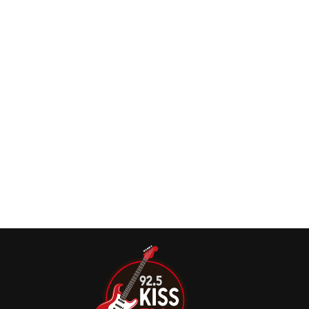
Pela primeira vez, a Apple Corps participa oficialmente
das celebrações do Global Beatles Day, data comemorada
em 25 de junho pelos fãs da banda.
Beatles: Livro com entrevistas inéditas chega
ao Brasil
A editora Belas Letras irá lançar o livro ‘All You Need Is
Love – A História Oral do Fim dos Beatles’ no dia 3 de
junho.