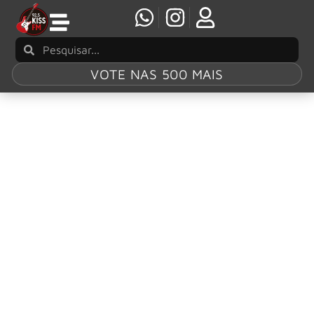
VOTE NAS 500 MAIS
Tag:
All You Need
Is Love
Apple Corps celebra oficialmente o Global
Beatles Day e divulga vídeo restaurado de “All
You Need Is Love”