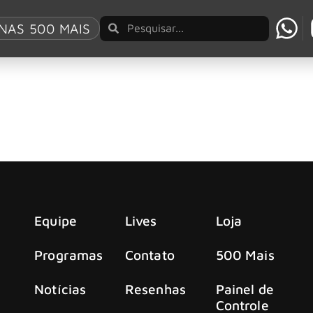
 de Orio
NAS 500 MAIS
bstitui Tony Bellotto nos Titãs
ia no heavy metal com a banda Claustrofobia, onde esteve por
Equipe
Lives
Loja
Programas
Contato
500 Mais
Notícias
Resenhas
Painel de
Controle