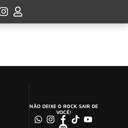
 quase 20 anos, assumiu a guitarra dos Titãs
NÃO DEIXE O ROCK SAIR DE
VOCÊ!