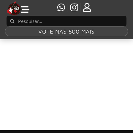
VOTE NAS 500 MAIS
Tag:
Airton Diniz
Roadie Crew: cofundador, Airton Diniz, falece
aos 74 anos
Airton Diniz, cofundador da revista Roadie Crew, faleceu
aos 74 anos. A revista compartilhou uma nota de pesar
através das redes sociais e em seu site oficial