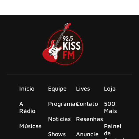
Academia de Bateria de Rua em parceria com a School of
Rock Pinheiros.
Início
Equipe
Lives
Loja
A
Programas
Contato
500
Rádio
Mais
Notícias
Resenhas
Músicas
Painel
de
Shows
Anuncie