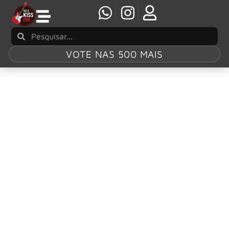
VOTE NAS 500 MAIS
Tag:
Academia de
Bateria de Rua
Supla é atração do Bloco do Rock SP no pré-
carnaval paulistano
A segunda edição do Bloco do Rock SP, organizada pela