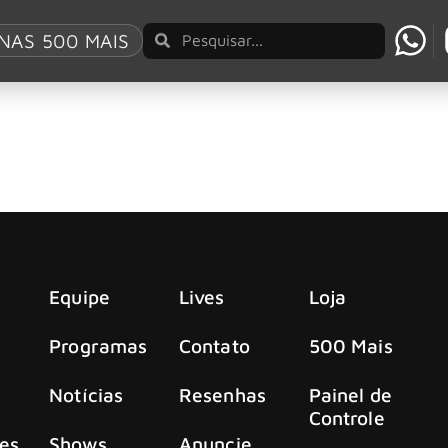
R UP House
NAS 500 MAIS
lo com EXPERIÊNCIA completa e gratuita para 
la primeira vez para uma temporada gratuita no Tokio Mari
Equipe
Lives
Loja
Programas
Contato
500 Mais
Notícias
Resenhas
Painel de
Controle
es
Shows
Anuncie