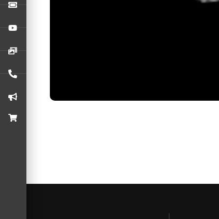
Peter Frampton gravará um especial para o 50º
Livro oficial sobre os 50 anos do Iron
A Belas Letras anuncia com orgulho o lançament