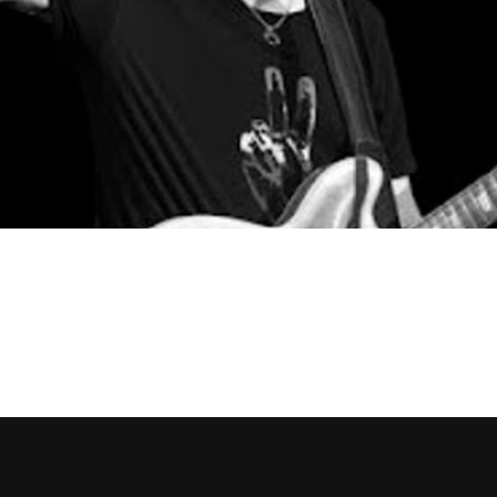
 aniversário do seu álbum marcante, ‘Frampton Comes Alive!
 Maiden chega ao Brasil
o de Iron Maiden: Infinite Dreams – A História Visual Oficial