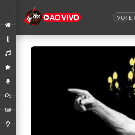
Tag:
50 anos
VOTE 
Peter Frampton celebrará 50º aniver