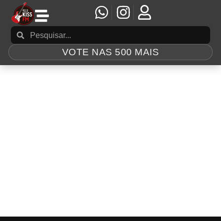
VOTE NAS 500 MAIS
Tag:
1589
POWERWOLF lança versão ao vivo do single
“1589”
POWERWOLF acende uma pira literal com o quarto single
de seu monumental álbum ao vivo, ‘Wildlive (Live at
Olympiahalle)’