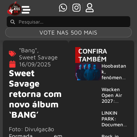
VOTE NAS 500 MAIS
"Bang"
,
CONFIRA
Sweet Savage
TAMBÉM
16/09/2025
Hoobastan
Sweet
k,
fenômeno
Savage
mundial do
rock anos
Wacken
retorna com
2000,
Open Air
volta ao
2027:
novo álbum
Brasil para
festival
‘BANG’
6 shows
amplia
LINKIN
line-up e
PARK:
já
Document
Foto: Divulgação
confirma
ário
Formada em
mais de 50
‘Unshatter’
Rock in