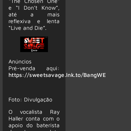
“The Chosen One”
e “I Don’t Know”,
até a mais
reflexiva e lenta
“Live and Die”.
Anúncios
Pré-venda aqui:
https://sweetsavage.lnk.to/BangWE
Foto: Divulgação
O vocalista Ray
Haller conta com o
apoio do baterista