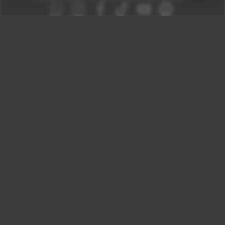
São Paulo 92.5
Litoral Paulista 100.3
Campinas 107.9
Rio De Janeiro 92.9
Ribeirão Preto 105.3
Brasília 106.7
Copyright © 2026 – KISS FM. Todos os direitos
reservados.
ID7 Studio
Site desenvolvido por