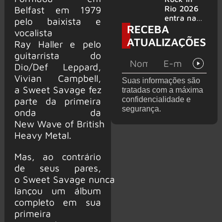
bandas
e álbum ao
Rio 2026
Belfast em 1979
vivo são
entra na
pelo baixista e
RECEBA
anunciados
reta final
vocalista
com
ATUALIZAÇÕES
Ray Haller e pelo
Cidade do
guitarrista do
Rock em
montagem
Dio/Def Leppard,
acelerada
Vivian Campbell,
Suas informações são
e line-up
a Sweet Savage fez
tratadas com a máxima
completo
confidencialidade e
parte da primeira
confirmad
segurança.
onda da
o
New Wave of British
Heavy Metal.
Mas, ao contrário
de seus pares,
o Sweet Savage nunca
lançou um álbum
completo em sua
primeira