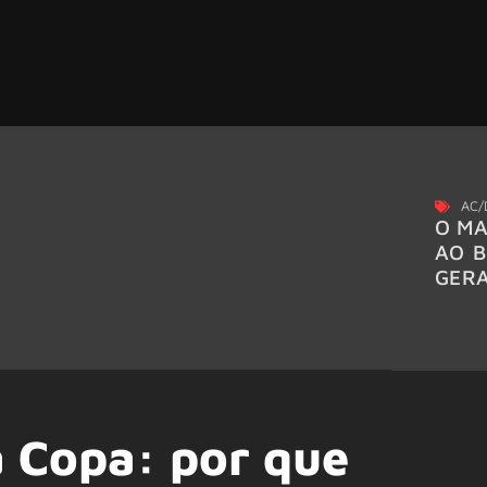
AC/
O MA
AO B
GER
a Copa: por que