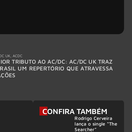
DC UK
,
ACDC
"Break
IOR TRIBUTO AO AC/DC: AC/DC UK TRAZ
MEGAD
RASIL UM REPERTÓRIO QUE ATRAVESSA
TURNÊ
AÇÕES
CONFIRA TAMBÉM
Rodrigo Cerveira
lança o single “The
Searcher”