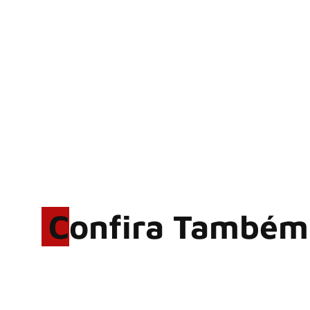
Confira Também
Rodrigo Cerveira lança o
single “The Searcher”
Alter Bridge compartilha
vídeo ao vivo de “Fortress”
gravada no Rock am Ring