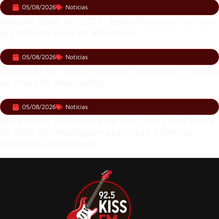
05/08/2026
Notícias
Wacken Open Air 2027: festival amplia line-up e
já confirma mais de 50 bandas
05/08/2026
Notícias
LINKIN PARK: Documentário ‘Unshatter’ e álbum
ao vivo são anunciados
05/08/2026
Notícias
Rock in Rio 2026 entra na reta final com Cidade
do Rock em montagem acelerada e line-up
completo confirmado