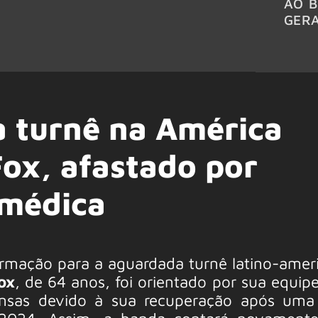
AO B
GER
a turnê na América
Fox, afastado por
médica
ormação para a aguardada turnê latino-amer
ox
, de 64 anos, foi orientado por sua equip
ensas devido à sua recuperação após uma 