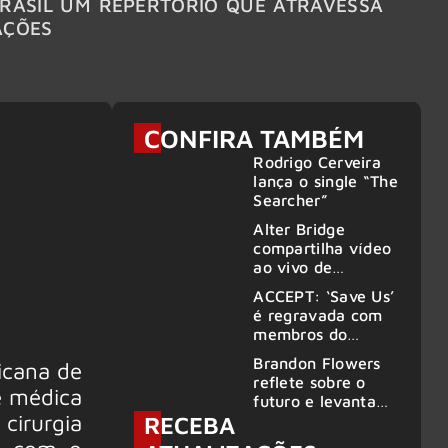
RASIL UM REPERTÓRIO QUE ATRAVESSA
TURNÊ
AÇÕES
CONFIRA TAMBÉM
Rodrigo Cerveira
lança o single “The
Searcher”
Alter Bridge
compartilha vídeo
ao vivo de
“Fortress” gravada
ACCEPT: ‘Save Us’
no Rock am Ring
é regravada com
2026
membros do
GHOST e KORN
Brandon Flowers
icana de
reflete sobre o
e médica
futuro e levanta
cirurgia
RECEBA
possibilidade de
deixar os palcos