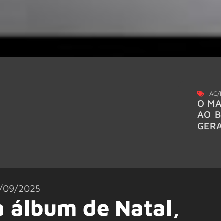
AC/
O MA
AO B
GER
/09/2025
a álbum de Natal,