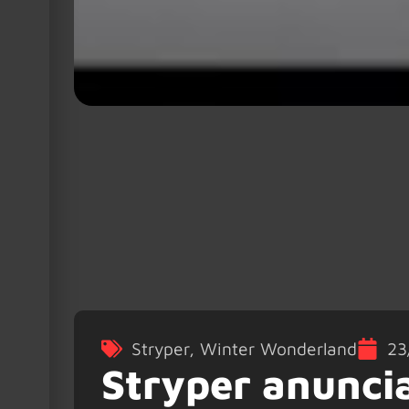
Stryper
,
Winter Wonderland
23
Stryper anunci