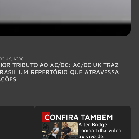
DC UK
,
ACDC
"Break
IOR TRIBUTO AO AC/DC: AC/DC UK TRAZ
MEGAD
RASIL UM REPERTÓRIO QUE ATRAVESSA
TURNÊ
AÇÕES
CONFIRA TAMBÉM
Alter Bridge
compartilha vídeo
ao vivo de