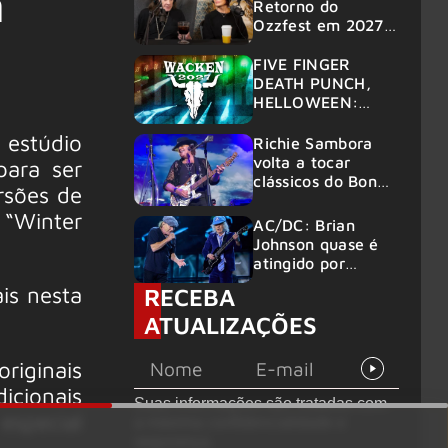
m
Retorno do
Ozzfest em 2027 é
confirmado por
Sharon
FIVE FINGER
DEATH PUNCH,
HELLOWEEN:
Gigantes são
 estúdio
anunciados no
Richie Sambora
Wacken 2027
volta a tocar
para ser
clássicos do Bon
rsões de
Jovi com o
 “Winter
supergrupo Kings
AC/DC: Brian
of Chaos nos
Johnson quase é
Estados Unidos
atingido por
canhão em show
is nesta
RECEBA
ATUALIZAÇÕES
iginais
icionais
Suas informações são tratadas com
especial
a máxima confidencialidade e
segurança.