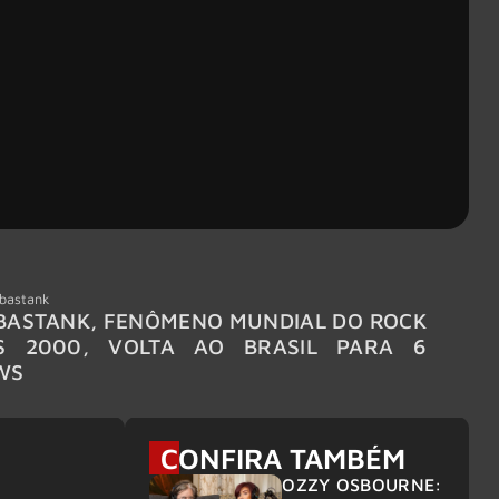
bastank
Wacken
ASTANK, FENÔMENO MUNDIAL DO ROCK
WACKE
S 2000, VOLTA AO BRASIL PARA 6
LINE-
WS
CONFIRA TAMBÉM
OZZY OSBOURNE: