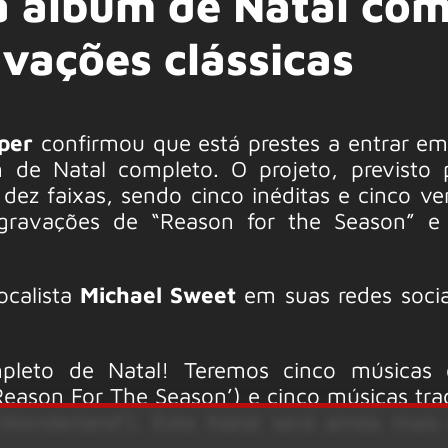
a álbum de Natal co
avações clássicas
per
confirmou que está prestes a entrar em
 de Natal completo. O projeto, previsto 
dez faixas, sendo cinco inéditas e cinco ve
 regravações de “Reason for the Season” e
ocalista
Michael Sweet
em suas redes socia
eto de Natal! Teremos cinco músicas or
eason For The Season’) e cinco músicas trad
Wonderland’). Este Natal será ainda mais 