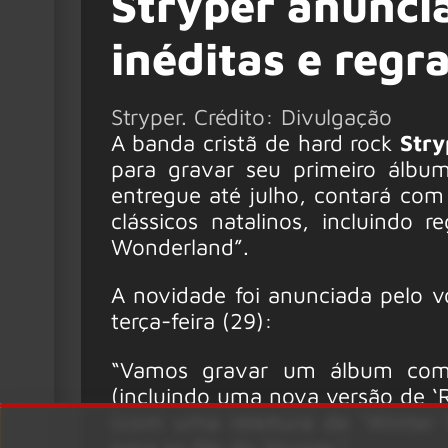
Stryper anunci
inéditas e regr
Stryper. Crédito: Divulgação
A banda cristã de hard rock
Stry
para gravar seu primeiro álbum
entregue até julho, contará com 
clássicos natalinos, incluindo
Wonderland”.
A novidade foi anunciada pelo v
terça-feira (29):
“Vamos gravar um álbum compl
(incluindo uma nova versão de ‘R
(com uma releitura de ‘Winter 
para os fãs do Stryper.”