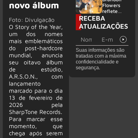
novo álbum
2026
do GHOST
Flowers
e KORN
reflete
RECEBA
sobre o
Foto: Divulgação
futuro e
ATUALIZAÇÕES
O Story of the Year,
levanta
um dos nomes
possibilida
mais emblemáticos
de de
deixar os
do post-hardcore
Suas informações são
palcos
mundial, anuncia
tratadas com a máxima
seu oitavo álbum
confidencialidade e
segurança.
de estúdio,
A.R.S.O.N., com
lançamento
marcado para o dia
13 de fevereiro de
2026 pela
SharpTone Records.
Para marcar esse
momento, que
chega após serem