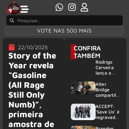
VOTE NAS 500 MAIS
22/10/2025
CONFIRA
Story of the
TAMBÉM
Rodrigo
Year revela
Cerveira
“Gasoline
lança o
single “The
(All Rage
Searcher”
Alter
Bridge
Still Only
compartilh
a vídeo ao
Numb)”,
vivo de
ACCEPT:
“Fortress”
‘Save Us’ é
primeira
gravada
regravada
amostra de
no Rock
com
am Ring
membros
Brandon