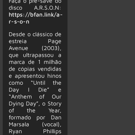
Faça o pré-save do
disco A.R.S.O.N:
https://bfan.link/a-
r-s-o-n
Desde o clássico de
estreia Page
Avenue (2003),
que ultrapassou a
marca de 1 milhão
de cópias vendidas
e apresentou hinos
como “Until the
Day I Die” e
“Anthem of Our
Dying Day”, o Story
of the Year,
formado por Dan
Marsala (vocal),
Ryan Phillips